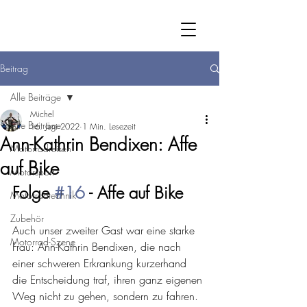
Beitrag
Alle Beiträge
Michel
Alle Beiträge
16. Juni 2022
1 Min. Lesezeit
Ann-Kathrin Bendixen: Affe
Motorradreisen
auf Bike
Motorsport
Folge 
#16
 - Affe auf Bike
Motorradtechnik
Zubehör
Auch unser zweiter Gast war eine starke 
Motorrad-Szene
Frau: Ann-Kathrin Bendixen, die nach 
einer schweren Erkrankung kurzerhand 
die Entscheidung traf, ihren ganz eigenen 
Weg nicht zu gehen, sondern zu fahren. 