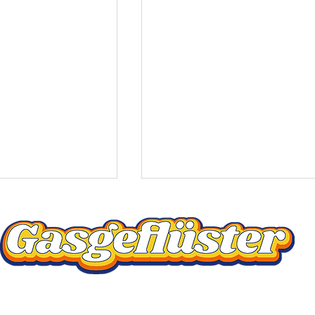
Christof "Fifty" Höfer
egerter
Unterstütze uns auf PayPal:
I