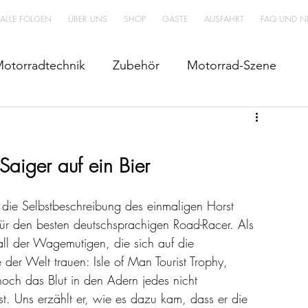
 ALLE FOLGEN
ÜBER UNS
SHOP
GÄSTE
AUSFAHRT
FAQ UND N
otorradtechnik
Zubehör
Motorrad-Szene
 Saiger auf ein Bier
 die Selbstbeschreibung des einmaligen Horst 
ür den besten deutschsprachigen Road-Racer. Als 
all der Wagemutigen, die sich auf die 
der Welt trauen: Isle of Man Tourist Trophy, 
ch das Blut in den Adern jedes nicht 
st. Uns erzählt er, wie es dazu kam, dass er die 