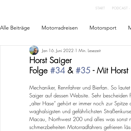
START
PODCAST -
Alle Beiträge
Motorradreisen
Motorsport
M
Jan
16. Juni 2022
1 Min. Lesezeit
Horst Saiger
Folge 
#34
 & 
#35
 - Mit Horst
Mechaniker, Rennfahrer und Bierfan. So lautet
Saiger auf dessen Website. Sehr bescheiden f
„alter Hase“ gehört er immer noch zur Spitze 
waghalsigsten und gefährlichsten Straßenkurse 
Macau, Northwest 200 und alles was sonst no
schmerzbefreiten Motorradfahrers gefrieren läs