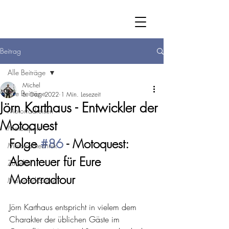
Beitrag
Alle Beiträge
Michel
Alle Beiträge
6. Dez. 2022
1 Min. Lesezeit
Jörn Karthaus - Entwickler der
Motorradreisen
Motoquest
Motorsport
Folge 
#86
 - Motoquest: 
Motorradtechnik
Abenteuer für Eure 
Zubehör
Motorradtour
Motorrad-Szene
Jörn Karthaus entspricht in vielem dem 
Charakter der üblichen Gäste im 