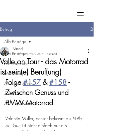
Beitrag
Alle Beiträge
Michel
Alle Beiträge
3. Feb. 2025
2 Min. Lesezeit
Valle on Tour - das Motorrad
Motorradreisen
ist sein(e) Beruf(ung)
Motorsport
Folge 
#157
 & 
#158
 - 
Motorradtechnik
Zwischen Genuss und 
Zubehör
BMW Motorrad
Motorrad-Szene
Valentin Müller, besser bekannt als 
Valle 
on Tour
, ist nicht einfach nur ein 