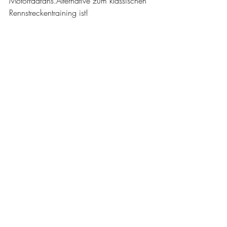
Motorradfans.Alternative zum klassischen 
Rennstreckentraining ist! 