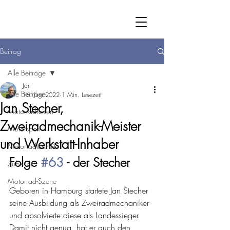
Beitrag
Alle Beiträge
Jan
Alle Beiträge
16. Juni 2022
1 Min. Lesezeit
Jan Stecher,
Motorradreisen
Zweiradmechanik-Meister
Motorsport
und Werkstatt-Inhaber
Motorradtechnik
Folge 
#63
 - der Stecher
Zubehör
Motorrad-Szene
Geboren in Hamburg startete Jan Stecher 
seine Ausbildung als Zweiradmechaniker 
und absolvierte diese als Landessieger. 
Damit nicht genug, hat er auch den 