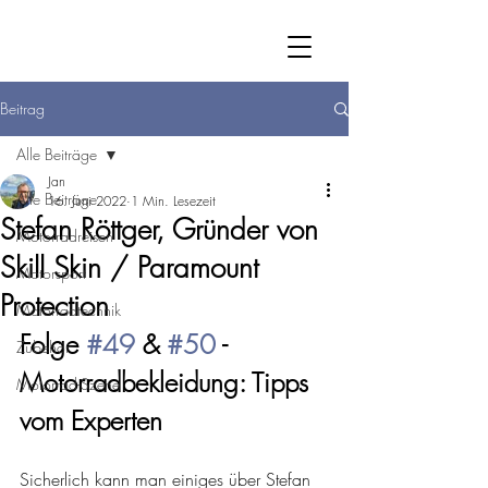
Beitrag
Alle Beiträge
Jan
Alle Beiträge
16. Juni 2022
1 Min. Lesezeit
Stefan Röttger, Gründer von
Motorradreisen
Skill Skin / Paramount
Motorsport
Protection
Motorradtechnik
Folge 
#49
 & 
#50
 - 
Zubehör
Motorradbekleidung: Tipps 
Motorrad-Szene
vom Experten
Sicherlich kann man einiges über Stefan 