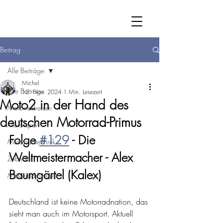
Beitrag
Alle Beiträge
Michel
Alle Beiträge
12. Nov. 2024
1 Min. Lesezeit
Moto2 in der Hand des
Motorradreisen
deutschen Motorrad-Primus
Motorsport
Folge 
#129
 - Die 
Motorradtechnik
Weltmeistermacher - Alex 
Zubehör
Baumgärtel (Kalex)
Motorrad-Szene
Deutschland ist keine Motorradnation, das 
sieht man auch im Motorsport. Aktuell 