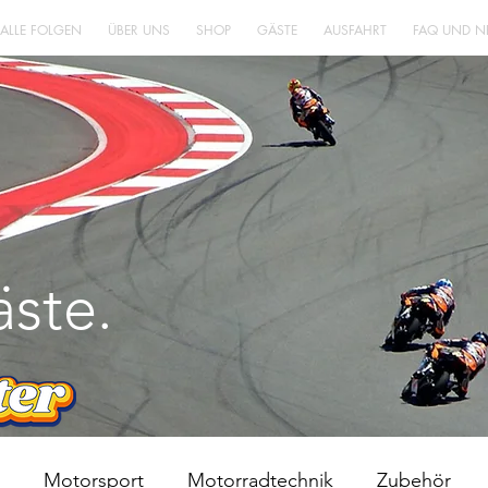
 ALLE FOLGEN
ÜBER UNS
SHOP
GÄSTE
AUSFAHRT
FAQ UND N
LEBENS
ENT
WÜRFE
ste.
Motorsport
Motorradtechnik
Zubehör