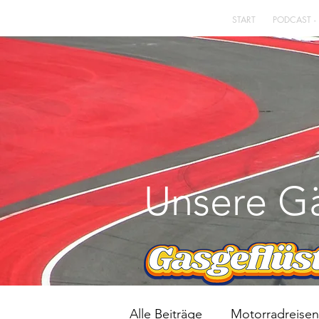
START
PODCAST -
Unsere Gä
Alle Beiträge
Motorradreisen