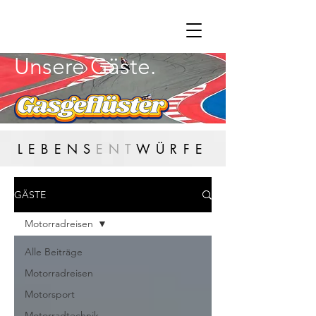
Unsere Gäste.
LEBENS
ENT
WÜRFE
GÄSTE
Motorradreisen
Alle Beiträge
Motorradreisen
Motorsport
Motorradtechnik