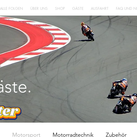
 ALLE FOLGEN
ÜBER UNS
SHOP
GÄSTE
AUSFAHRT
FAQ UND N
LEBENS
ENT
WÜRFE
ste.
Motorsport
Motorradtechnik
Zubehör