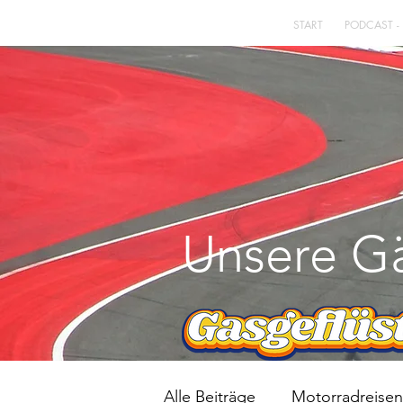
START
PODCAST -
Unsere Gä
Alle Beiträge
Motorradreisen