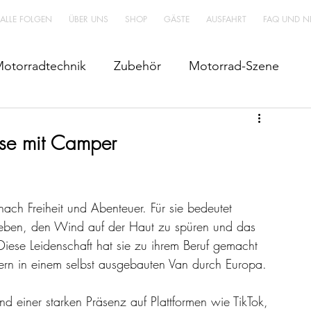
 ALLE FOLGEN
ÜBER UNS
SHOP
GÄSTE
AUSFAHRT
FAQ UND N
otorradtechnik
Zubehör
Motorrad-Szene
ise mit Camper
ch Freiheit und Abenteuer. Für sie bedeutet 
rleben, den Wind auf der Haut zu spüren und das 
iese Leidenschaft hat sie zu ihrem Beruf gemacht 
dern in einem selbst ausgebauten Van durch Europa. 
 einer starken Präsenz auf Plattformen wie TikTok, 