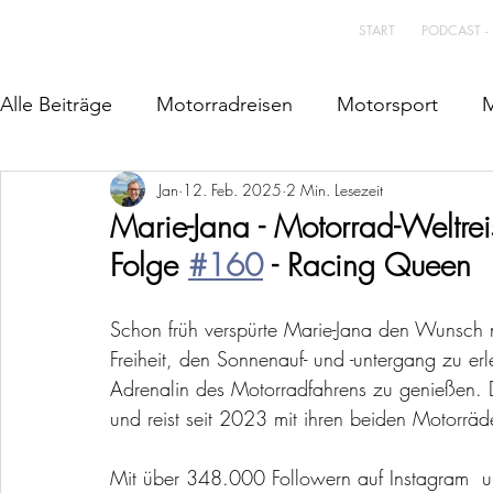
START
PODCAST -
Alle Beiträge
Motorradreisen
Motorsport
M
Jan
12. Feb. 2025
2 Min. Lesezeit
Marie-Jana - Motorrad-Weltre
Folge 
#160
 - Racing Queen
Schon früh verspürte Marie-Jana den Wunsch na
Freiheit, den Sonnenauf- und -untergang zu e
Adrenalin des Motorradfahrens zu genießen. D
und reist seit 2023 mit ihren beiden Motorrä
Mit über 348.000 Followern auf Instagram  und