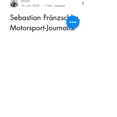
Michel
16. Juni 2022
1 Min. Lesezeit
Sebastian Fränzschky,
Motorsport-Journalist
Direkt aus dem Paddock auf euer
Smartphone: Sebastian Fränzschky ist
Motorrad-Journalist und Gast im Podcast
Gasgeflüster.