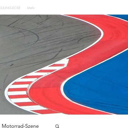
EULING-ECKE
Mehr
Motorrad-Szene