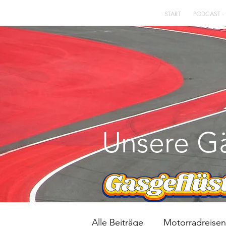
START
PODCAST -
Unsere Gä
Alle Beiträge
Motorradreisen