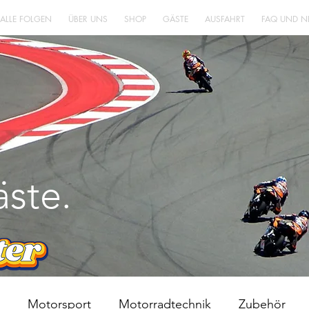
 ALLE FOLGEN
ÜBER UNS
SHOP
GÄSTE
AUSFAHRT
FAQ UND N
LEBENS
ENT
WÜRFE
ste.
Motorsport
Motorradtechnik
Zubehör