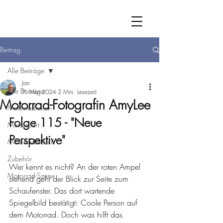
Beitrag
Alle Beiträge
Jan
Alle Beiträge
7. Mai 2024
2 Min. Lesezeit
Motorrad-Fotografin AmyLee
Motorradreisen
Folge 115 - "Neue 
Motorsport
Perspektive"
Motorradtechnik
Zubehör
Wer kennt es nicht? An der roten Ampel 
Motorrad-Szene
stehend geht der Blick zur Seite zum 
Schaufenster. Das dort wartende 
Spiegelbild bestätigt: Coole Person auf 
dem Motorrad. Doch was hilft das 