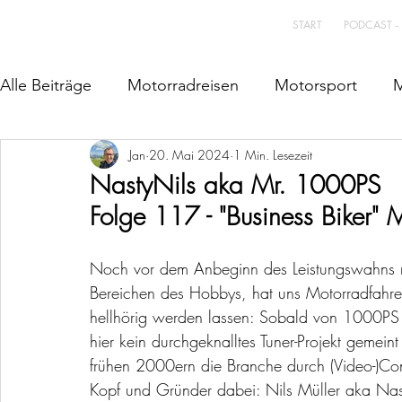
START
PODCAST -
Alle Beiträge
Motorradreisen
Motorsport
M
Jan
20. Mai 2024
1 Min. Lesezeit
NastyNils aka Mr. 1000PS
Folge 117 - "Business Biker" 
Noch vor dem Anbeginn des Leistungswahns m
Bereichen des Hobbys, hat uns Motorradfahr
hellhörig werden lassen: Sobald von 1000PS d
hier kein durchgeknalltes Tuner-Projekt gemeint
frühen 2000ern die Branche durch (Video-)Con
Kopf und Gründer dabei: Nils Müller aka Nas