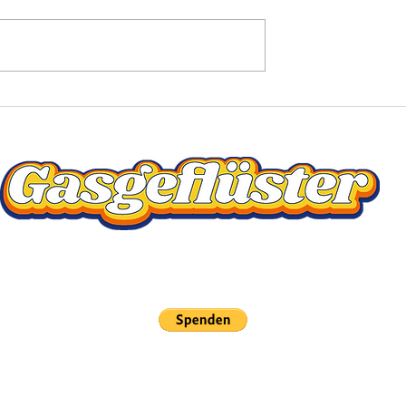
awazedz
Sebastian Fränzschky,
Motorsport-Journalist
Unterstütze uns auf PayPal:
I