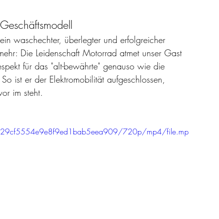
n Geschäftsmodell
ein waschechter, überlegter und erfolgreicher 
 mehr: Die Leidenschaft Motorrad atmet unser Gast 
spekt für das "alt-bewährte" genauso wie die 
o ist er der Elektromobilität aufgeschlossen, 
or im steht.
87d529cf5554e9e8f9ed1bab5eea909/720p/mp4/file.mp