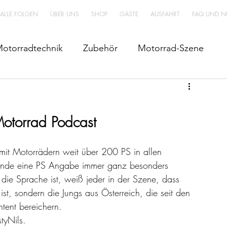
 ALLE FOLGEN
ÜBER UNS
SHOP
GÄSTE
AUSFAHRT
FAQ UND N
otorradtechnik
Zubehör
Motorrad-Szene
Motorrad Podcast
it Motorrädern weit über 200 PS in allen 
ende eine PS Angabe immer ganz besonders 
ie Sprache ist, weiß jeder in der Szene, dass 
 ist, sondern die Jungs aus Österreich, die seit den 
tent bereichern.
tyNils. 