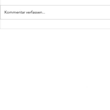
Kommentar verfassen...
Rene aka K
Motorrad-Bloggerin Pamela
Beckmann im Podcast