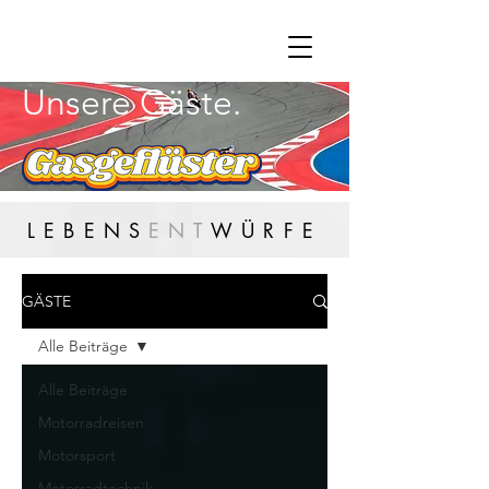
Unsere Gäste.
LEBENS
ENT
WÜRFE
GÄSTE
Alle Beiträge
Alle Beiträge
Motorradreisen
Motorsport
Motorradtechnik